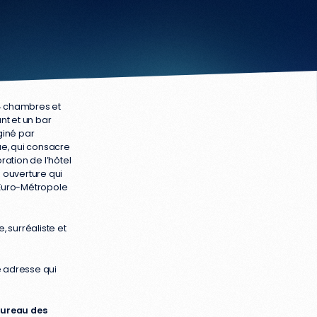
ine du XVIIIème
04 chambres et
nt et un bar
giné par
ue, qui consacre
ration de l’hôtel
 ouverture qui
l’Euro-Métropole
, surréaliste et
e adresse qui
bureau des