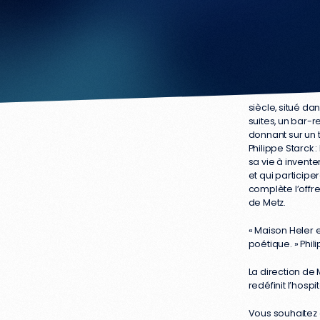
Bâtiment mono
siècle, situé da
suites, un bar-r
donnant sur un 
Philippe Starck
sa vie à invente
et qui particip
complète l’offre
de Metz.
« Maison Heler e
poétique. » Phil
La direction de 
redéfinit l’hospi
Vous souhaitez 