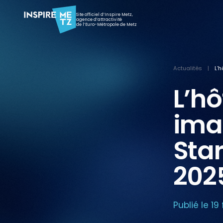
Site officiel d’Inspire Metz,
agence d’attractivité
de l’Euro-Métropole de Metz
Actualités
|
L’
L’hô
ima
Star
202
Publié le 19