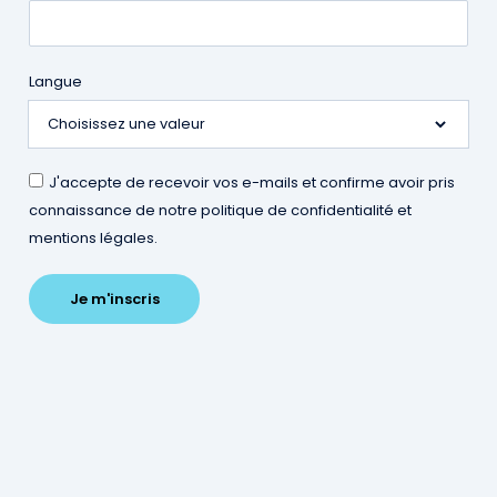
Langue
Qu'est-ce qu'un
ambassadeur ?
J'accepte de recevoir vos e-mails et confirme avoir pris
connaissance de notre politique de confidentialité et
Messin de naissance, de coeur ou d’adoption, acteur
mentions légales.
économique, professionnel de la santé, de la culture, du
sport, des loisirs, animateur d’une activité ou prestataire
de service local… vous aimez notre territoire et vous
voulez contribuer à son développement économique et à
sa valorisation ?